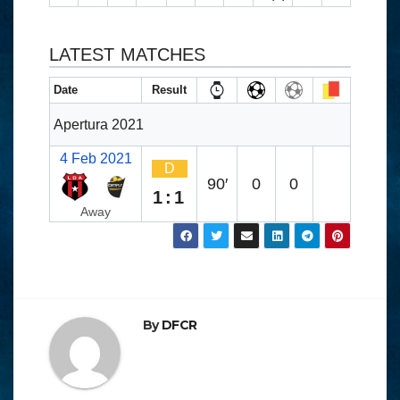
LATEST MATCHES
Date
Result
Apertura 2021
4 Feb 2021
D
90′
0
0
1:1
Away
By
DFCR