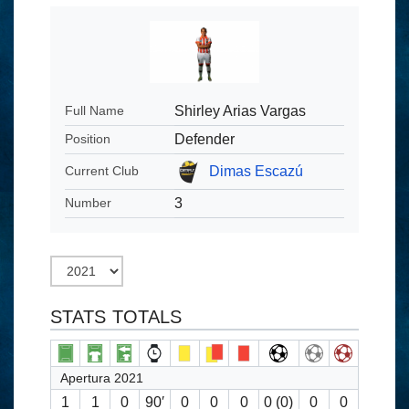
Shirley Arias Vargas
Full Name
Defender
Position
Dimas Escazú
Current Club
3
Number
STATS TOTALS
Apertura 2021
1
1
0
90′
0
0
0
0 (0)
0
0