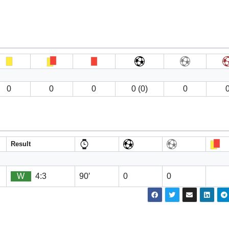
0
0
0
0 (0)
0
Result
W
4:3
90′
0
0