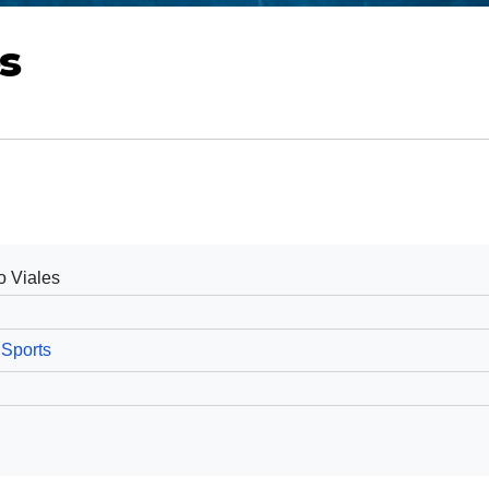
s
o Viales
Sports