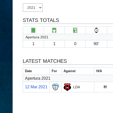
STATS TOTALS
Apertura 2021
1
1
0
90′
LATEST MATCHES
Date
For
Against
H/A
Apertura 2021
12 Mar 2021
H
LDA