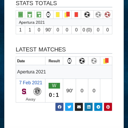
STATS TOTALS
Apertura 2021
1
1
0
90′
0
0
0
0 (0)
0
0
LATEST MATCHES
Date
Result
Apertura 2021
7 Feb 2021
W
90′
0
0
0:1
Away