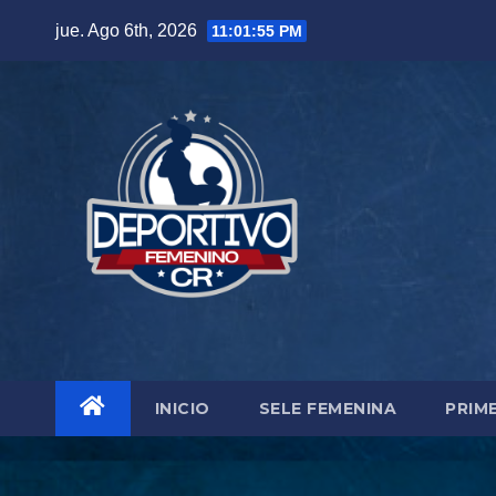
Skip
jue. Ago 6th, 2026
11:01:57 PM
to
content
INICIO
SELE FEMENINA
PRIM