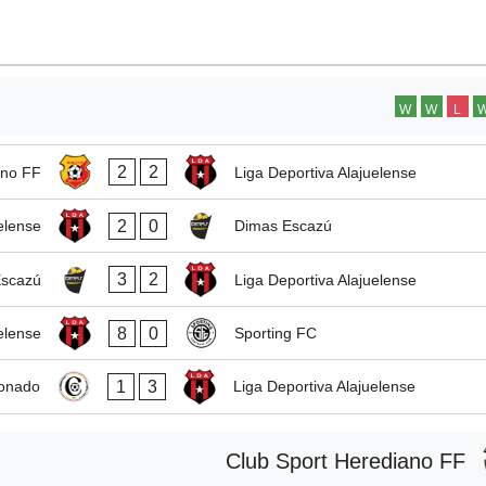
W
W
L
2
2
Liga Deportiva Alajuelense
ano FF
2
0
elense
Dimas Escazú
3
2
Escazú
Liga Deportiva Alajuelense
8
0
elense
Sporting FC
1
3
ronado
Liga Deportiva Alajuelense
Club Sport Herediano FF