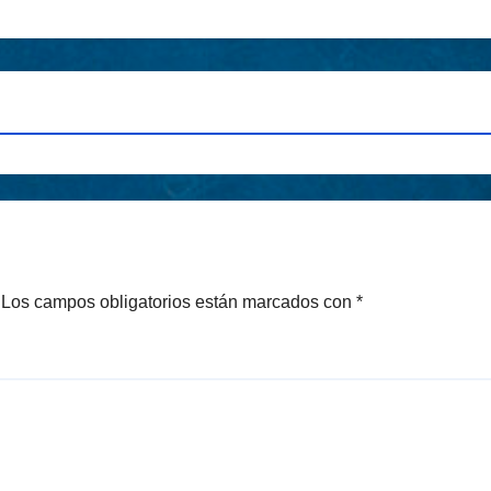
Los campos obligatorios están marcados con
*