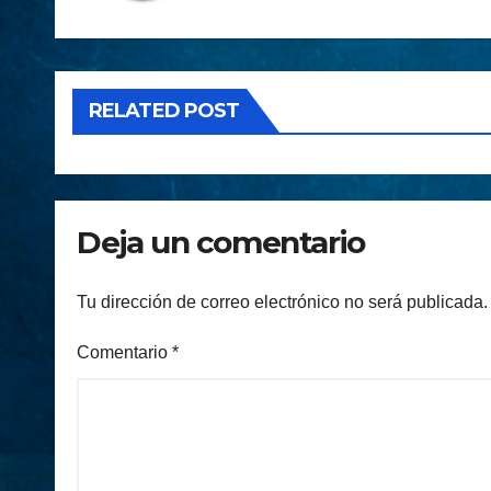
RELATED POST
Deja un comentario
Tu dirección de correo electrónico no será publicada.
Comentario
*