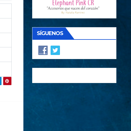
SÍGUENOS