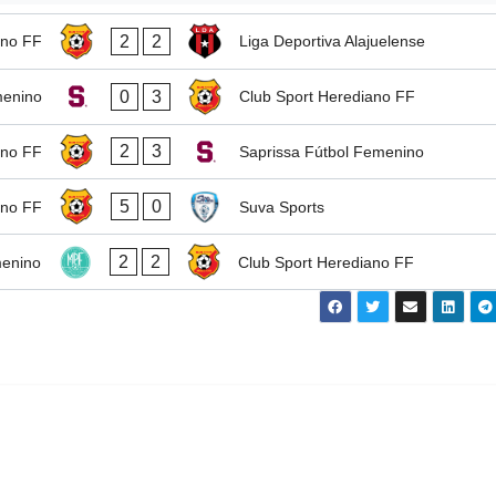
2
2
Liga Deportiva Alajuelense
ano FF
0
3
menino
Club Sport Herediano FF
2
3
ano FF
Saprissa Fútbol Femenino
5
0
ano FF
Suva Sports
2
2
menino
Club Sport Herediano FF