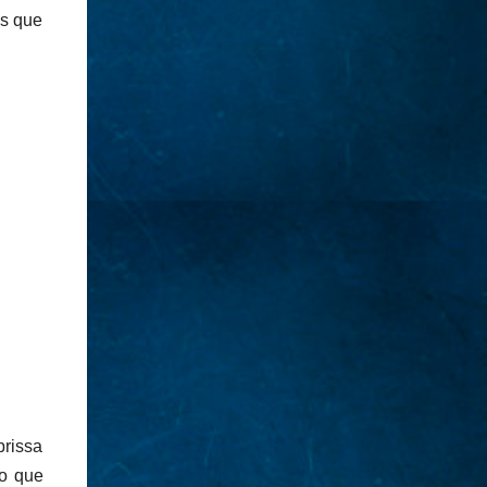
as que
prissa
lo que