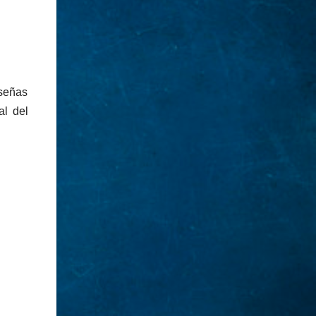
aseñas
al del