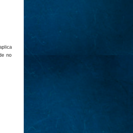
aplica
 de no