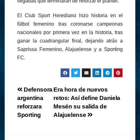
llegadas que terminarán de reforzar el plantel.
El Club Sport Herediano hizo historia en el
fútbol femenino tras coronarse campeonas
nacionales por primera vez en la historia, tras
ganar la cuadrangular final, dejando atrás a
Saprissa Femenino, Alajuelense y a Sporting
FC.
Navegación
Defensora
Era hora de nuevos
argentina
retos: Así define Daniela
de
reforzara
Mesén su salida de
entradas
Sporting
Alajuelense