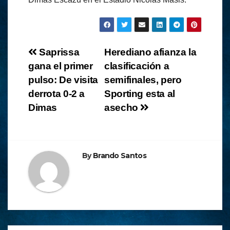
Navegación
Saprissa
Herediano afianza la
gana el primer
clasificación a
de
pulso: De visita
semifinales, pero
entradas
derrota 0-2 a
Sporting esta al
Dimas
asecho
By
Brando Santos