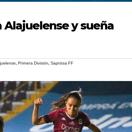
a Alajuelense y sueña
,
,
ajuelense
Primera División
Saprissa FF