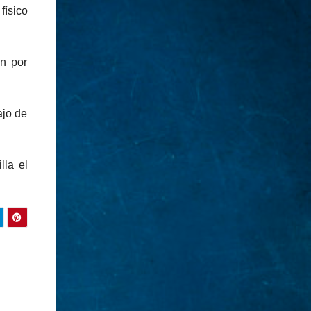
físico
ón por
ajo de
lla el