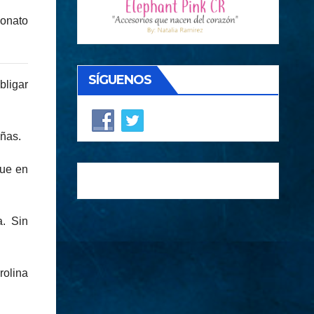
eonato
SÍGUENOS
bligar
eñas.
fue en
a. Sin
rolina