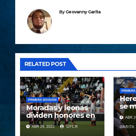
entradas
By
Geovanny Garita
RELATED POST
PRIMERA 
Here
PRIMERA DIVISIÓN
se m
Moradas y leonas
clas
dividen honores en
ABR 2
el Clásico
ABR 29, 2022
DFCR
GARITA