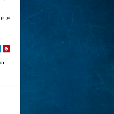
a pegó
en