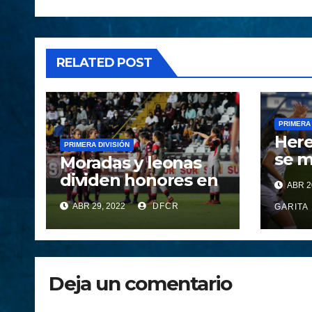
RELATED POST
PRIMERA 
Here
PRIMERA DIVISIÓN
se m
Moradas y leonas
clas
dividen honores en
ABR 2
el Clásico
ABR 29, 2022
DFCR
GARITA
Deja un comentario