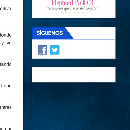
ortiva
SÍGUENOS
 donde
 y sin
stando
a Lobo
entras
un par