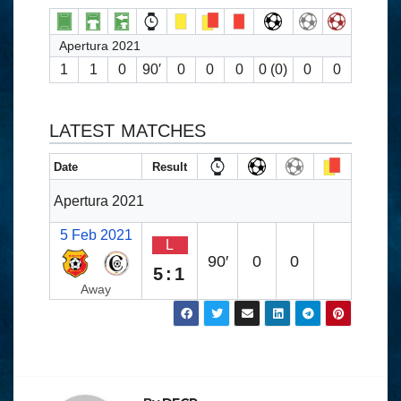
Apertura 2021
1
1
0
90′
0
0
0
0 (0)
0
0
LATEST MATCHES
Date
Result
Apertura 2021
5 Feb 2021
L
90′
0
0
5:1
Away