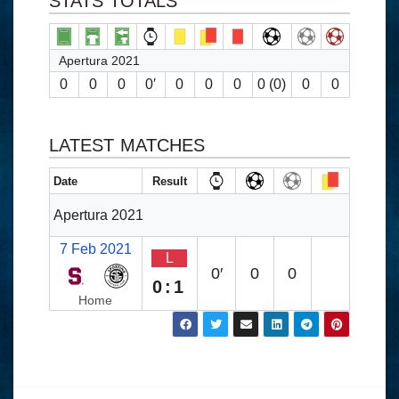
STATS TOTALS
Apertura 2021
0
0
0
0′
0
0
0
0 (0)
0
0
LATEST MATCHES
Date
Result
Apertura 2021
7 Feb 2021
L
0′
0
0
0:1
Home