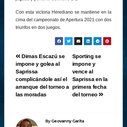
Con esta victoria Herediano se mantiene en la
cima del campeonato de Apertura 2021 con dos
triunfos en dos juegos.
Navegación
Dimas Escazú se
Sporting se
impone y golea al
impone y
de
Saprissa
vence al
entradas
complicándole así el
Saprissa en la
arranque del torneo a
primera fecha
las moradas
del torneo
By
Geovanny Garita