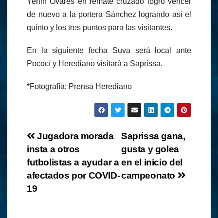
Yerlin Ovares en remate cruzado logró vencer
de nuevo a la portera Sánchez logrando así el
quinto y los tres puntos para las visitantes.
En la siguiente fecha Suva será local ante
Pococí y Herediano visitará a Saprissa.
*Fotografía: Prensa Herediano
Navegación
Jugadora morada
Saprissa gana,
insta a otros
gusta y golea
de
futbolistas a ayudar a
en el inicio del
entradas
afectados por COVID-
campeonato
19