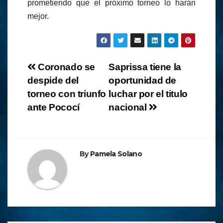
prometiendo que el próximo torneo lo harán
mejor.
Navegación
Coronado se
Saprissa tiene la
despide del
oportunidad de
de
torneo con triunfo
luchar por el titulo
entradas
ante Pococí
nacional
By
Pamela Solano