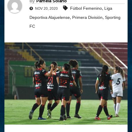
By
Pamela Solano
,
Fútbol Femenino
Liga
NOV 20, 2020
,
,
Deportiva Alajuelense
Primera División
Sporting
FC