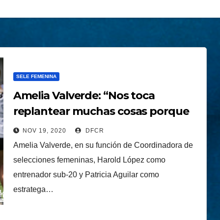
SELE FEMENINA
Amelia Valverde: “Nos toca
replantear muchas cosas porque
cambia la categoría y hay variantes
NOV 19, 2020
DFCR
en las dos selecciones”
Amelia Valverde, en su función de Coordinadora de
selecciones femeninas, Harold López como
entrenador sub-20 y Patricia Aguilar como
estratega…