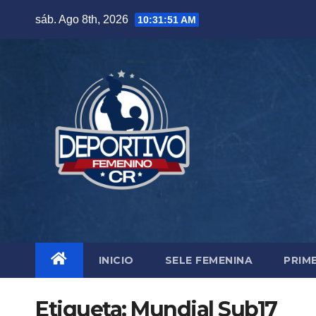
Skip
sáb. Ago 8th, 2026
10:31:52 AM
to
content
INICIO
SELE FEMENINA
PRIM
Etiqueta:
Mundial Sub17